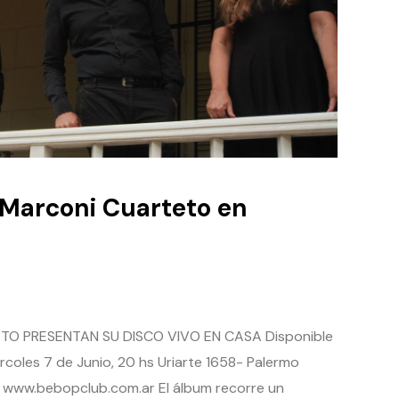
 Marconi Cuarteto en
 PRESENTAN SU DISCO VIVO EN CASA Disponible
ércoles 7 de Junio, 20 hs Uriarte 1658- Palermo
 www.bebopclub.com.ar El álbum recorre un