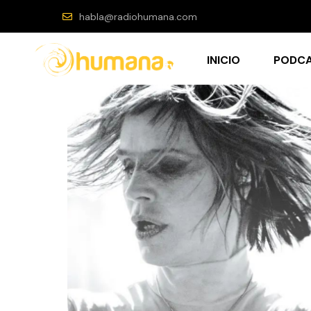
habla@radiohumana.com
INICIO
PODC