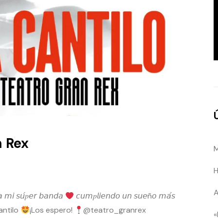
n Rex
M
H
A
𝘢 𝘮𝘪 𝘴𝘶́𝑝𝘦𝘳 𝘣𝘢𝘯𝘥𝘢
𝘤𝘶𝘮𝑝𝘭𝘪𝘦𝘯𝘥𝘰 𝘶𝘯 𝘴𝘶𝘦ñ𝘰 𝘮𝘢́𝘴
antilo
¡Los espero! ⁣
@teatro_granrex
«