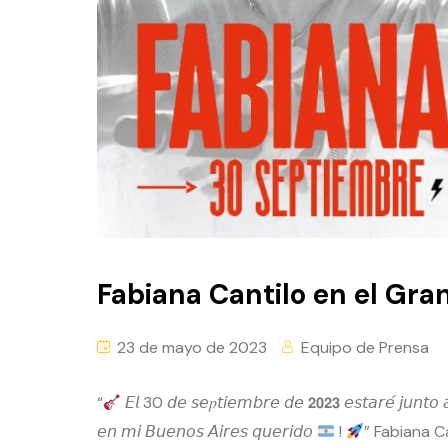
Fabiana Cantilo en el Gra
23 de mayo de 2023
Equipo de Prensa
“
𝘌𝘭 30 𝘥𝘦 𝘴𝘦𝑝𝘵𝘪𝘦𝘮𝘣𝘳𝘦 𝘥𝘦 𝟮𝟬𝟮𝟯 𝘦𝘴𝘵𝘢𝘳𝘦́ 𝘫𝘶𝘯𝘵𝘰 
𝘦𝘯 𝘮𝘪 𝘉𝘶𝘦𝘯𝘰𝘴 𝘈𝘪𝘳𝘦𝘴 𝘲𝘶𝘦𝘳𝘪𝘥𝘰
!
” Fabiana C