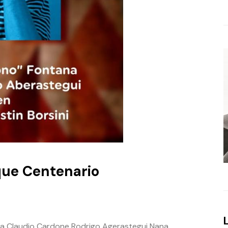
que Centenario
na Claudio Cardone Rodrigo Agerastegui Nana